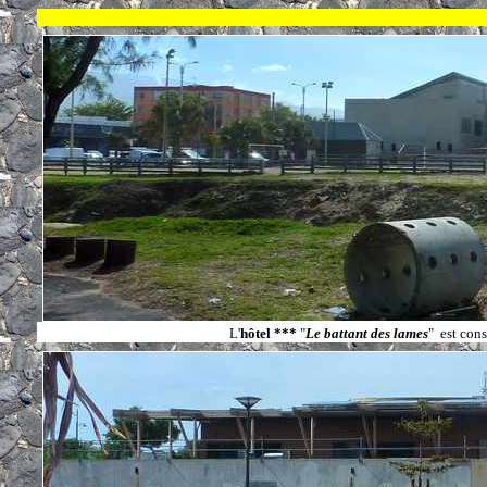
L'
hôtel
***
"
Le battant des lames
" est cons