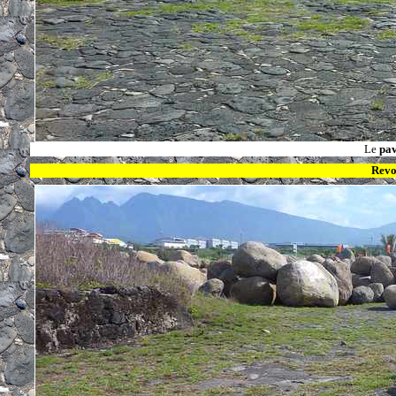
Le
pa
Revo