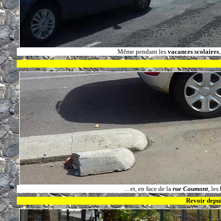
Même pendant les
vacances scolaires
... et, en face de la
rue Caumont
, les
Revoir depu