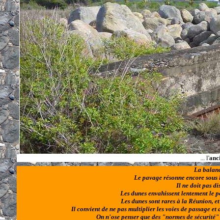
... l'
anc
La balanc
Le pavage résonne encore sous l
Il ne doit pas di
Les dunes envahissent lentement le pon
Les dunes sont rares à la Réunion, et i
Il convient de ne pas multiplier les voies de passage et 
On n'ose penser que des "normes de sécurité" né