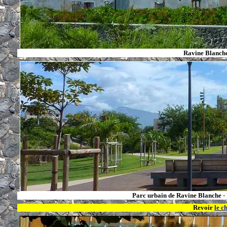
Ravine Blanch
Parc urbain de Ravine Blanche
- 
Revoir
le c