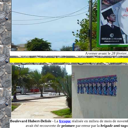
A verser avant le
28 février
Boulevard Hubert-Delisle -
La
fresque
réalisée en milieu de mois de
novem
avait été recouverte de
peinture
par erreur par la
brigade anti-tags