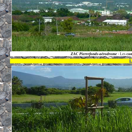
ZAC Pierrefonds-aérodrome
- Les
co
L