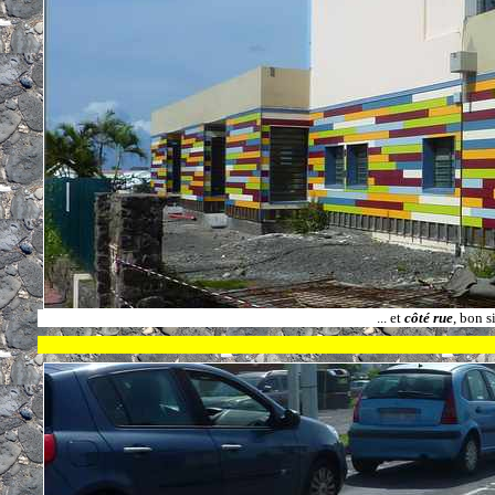
... et
côté rue
, bon s