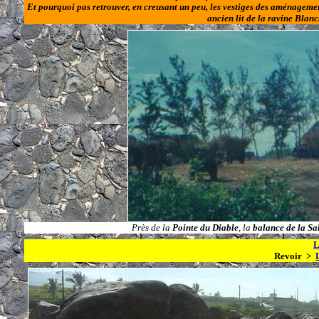
Et pourquoi pas retrouver, en creusant un peu, les vestiges des aménagemen
ancien lit de la ravine Blanc
Près de la
Pointe du Diable
, la
balance de la Sa
L
Revoir >