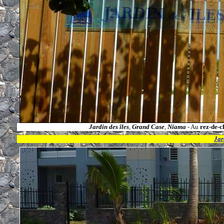
Jardin des îles
,
Grand Case
,
Niama
- Au
rez-de-c
Jar