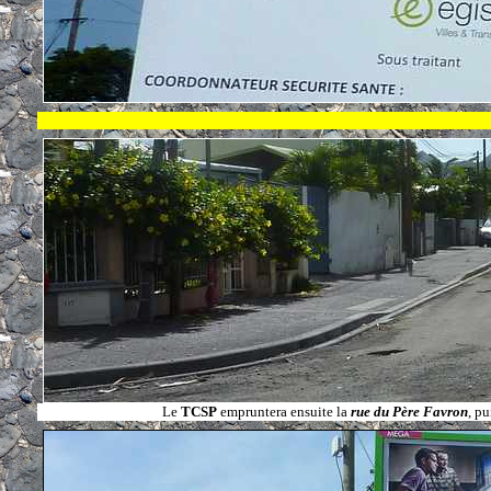
Le
TCSP
empruntera ensuite la
rue du Père Favron
, pu