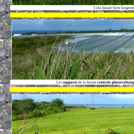
Cela faisait bien longte
Les
supports
de la future
centrale photovoltaï