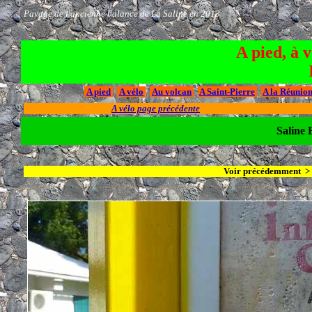
Pavage de l'ancienne balance de La Saline en 2013
A pied, à 
A pied
A vélo
Au volcan
A Saint-Pierre
A la Réunio
A vélo page précédente
Saline B
Voir précédemment 