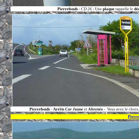
Pierrefonds
-
CD 26
- Une
plaque
rappelle le
dé
Pierrefonds
-
Arrêts
Car Jaune
et
Alternéo
- Vous avez le choix
Pierre