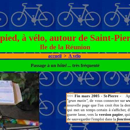
pied, à vélo, autour de Saint-Pie
Ile de la Réunion
accueil
>
A vélo
Passage à un
hôtel ...
très fréquenté
<<<
Fin mars 2005 - St-Pierre -
Ap
"
gran matin"
, de vous connecter sur
ww
nouvelle page que l'on croit être la der
qui met un temps certain à s'afficher, 
guerre lasse, vers la
version papier
, qu
de sauvegarder l'emploi dans la
fonctio