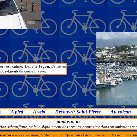
ort est calme. Dans le
lagon,
s'étire en
anoë-kayak
de couleur vive.
e
A pied
A vélo
Découvrir Saint-Pierre
Au volcan
photos a. m.
tion scientifique, mais le signalement des erreurs, approximations ou omissions sera
n droit d'accès, de modification, de rectification et de suppression des données q