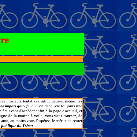
rre
rès plusieurs tentatives infructueuses, même très
w.impots.gouv.fr
où l'on découvre toujours une
nière avant d'accéder enfin à la page d'accueil, et
digne de la marine à voile, vous vous tournez, de
i aura, au moins vous l'espérez, le mérite de tenter
n publique du Trésor
...