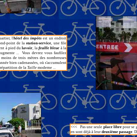
rtier, l'
hôtel des impôts
est un endroit
ond-point de la
station-service
, une file
vent à pied du
lavoir
, la
feuille bleue
à la
augmente ... Vous devrez vous faufilez
à moins de trois mètres des nombreuses
année bien cadenassées, où s'accumulent
répartition de la
Taille
moderne ...
<<<
Pas une seule
place libre
pour se g
en sont déjà à leur
deuxième passage
. 