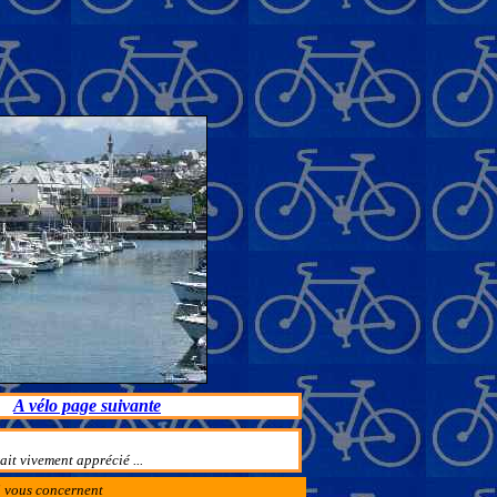
A vélo page suivante
it vivement apprécié ...
ui vous concernent