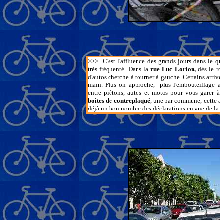
>>>
C'est l'affluence des grands jours dans le qua
très fréquenté. Dans la
rue Luc Lorion,
dès le r
d'autos cherche à tourner à gauche. Certains arri
main. Plus on approche, plus l'embouteillage 
entre piétons, autos et motos pour vous garer 
boites de contreplaqué
, une par commune, cette 
déjà un bon nombre des déclarations en vue de la 