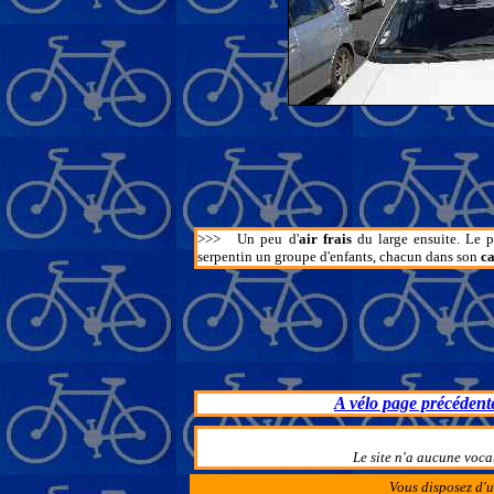
>>>
Un peu d'
air frais
du large ensuite. Le p
serpentin un groupe d'enfants, chacun dans son
c
A vélo page précédent
Le site n'a aucune voca
Vous disposez d'u