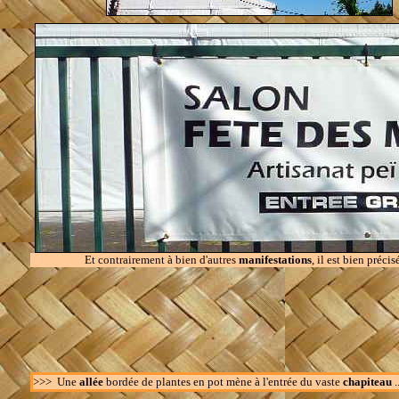
Et contrairement à bien d'autres
manifestations
, il est bien préci
>>> Une
allée
bordée de plantes en pot mène à l'entrée du vaste
chapiteau
..