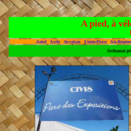
A pied, à vé
A pied
A vélo
Au volcan
A Saint-Pierre
A la Réunio
Artisanat p