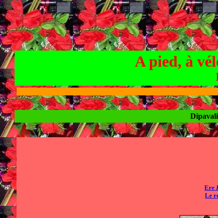
A pied, à vé
Dipavali
Ere
Le r