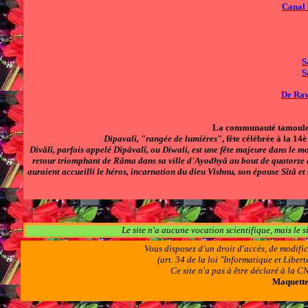
Canal 
S
S
De Rav
La
communauté tamoul
Dipavali,
"
rangée de lumières
", fête célébrée à la 14
Divâlî,
parfois appelé
Dîpâvalî
, ou
Diwali
, est une fête majeure dans le m
retour triomphant de
Râma
dans sa ville d'
Ayodhyâ
au bout de quatorze a
auraient accueilli le héros, incarnation du dieu
Vishnu
, son épouse
Sîtâ
et 
Le site n'a aucune vocation scientifique, mais le 
Vous disposez d'un droit d'accès, de modifi
(art. 34 de la loi "Informatique et Libe
Ce site n'a pas à être déclaré à la
Maquettes