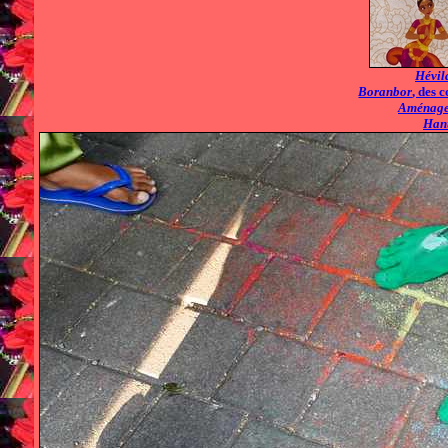
Hévil
Boranbor
, des 
Aménagem
Han