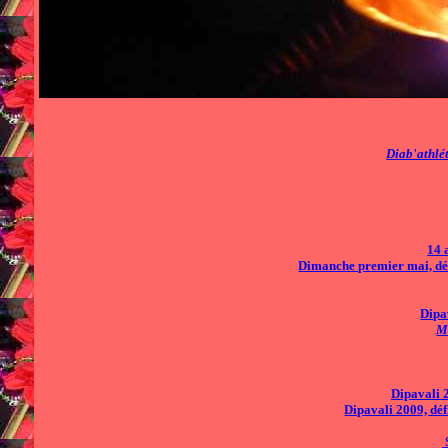
Diab'athlé
14 
Dimanche premier mai, déf
Dipa
M
Dipavali 
Dipavali 2009, déf
S