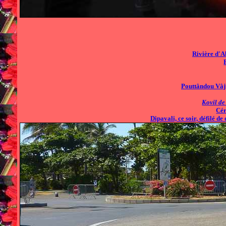
Rivière d'Ab
Pouttândou Vâj
Kovil
d
Cér
Dipavali, ce soir, défilé d