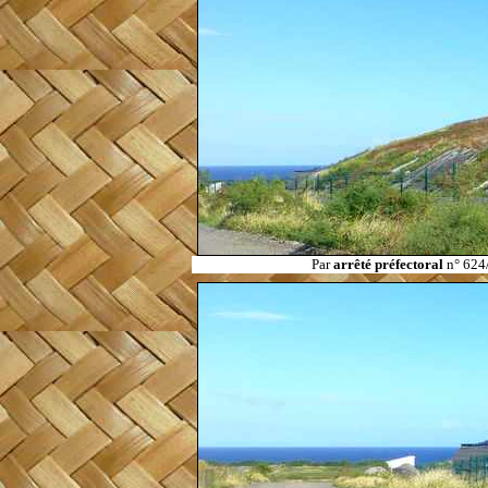
Par
arrêté préfectoral
n° 624