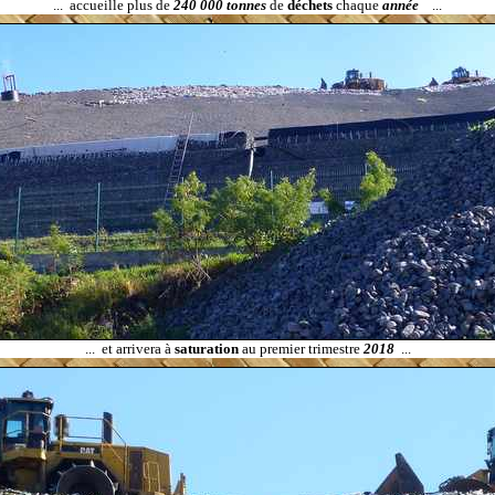
...
accueille plus de
240 000 tonnes
de
déchets
chaque
année
...
...
et arrivera à
saturation
au premier trimestre
2018
...