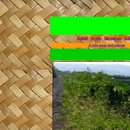
A pied
A vélo
Au volcan
A S
A vélo page précédente