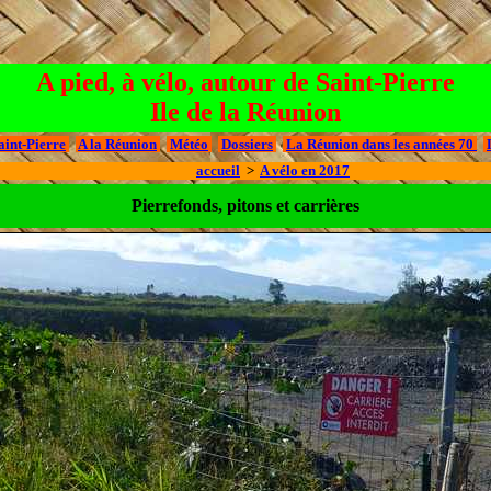
A pied, à vélo, autour de Saint-Pierre
Ile de la Réunion
aint-Pierre
A la Réunion
Météo
Dossiers
La Réunion dans les années 70
accueil
>
A vélo en 2017
Pierrefonds, pitons et carrières