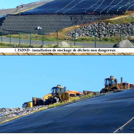
L'
ISDND -
installation de stockage de déchets non dangereux
...