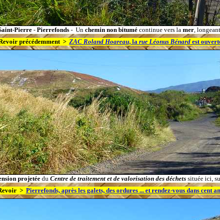
Saint-Pierre
-
Pierrefonds
- Un
chemin non bitumé
continue vers la
mer
, longean
Revoir précédemment >
ZAC Roland Hoareau
, la
rue Léonus Bénard
est ouvert
ension projetée
du
Centre de traitement et de valorisation des déchets
située ici, s
Revoir >
Pierrefonds, après les galets, des ordures ... et rendez-vous dans cent a