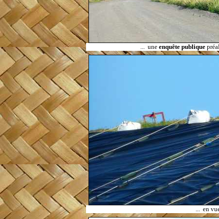
...
une
enquête publique
préal
...
en vue