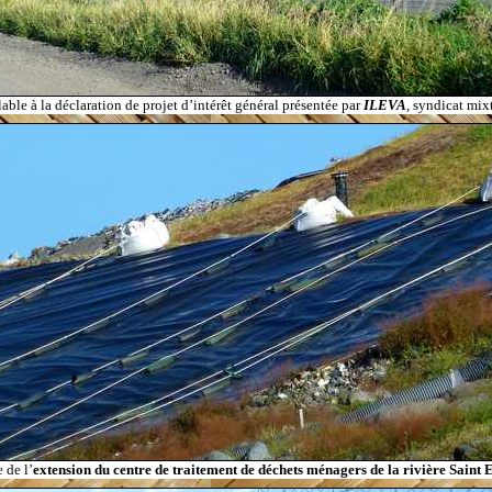
able à la déclaration de projet d’intérêt général présentée par
ILEVA
, syndicat mix
 de l’
extension du centre de traitement de déchets ménagers de la rivière Saint 