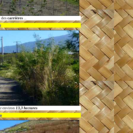
t des
carrières
...
e
ur environ
13,3 hectares
ns