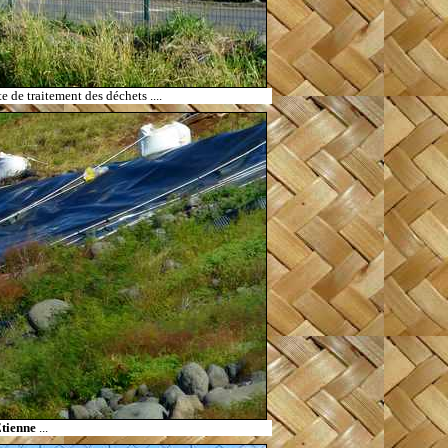
te de traitement des déchets
....
Etienne
...