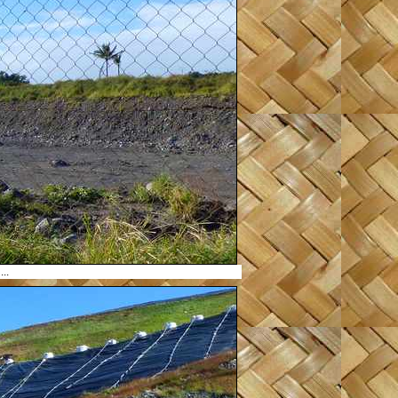
e
...