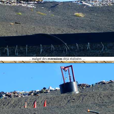
...
malgré des
extensions
déjà réalisées
...