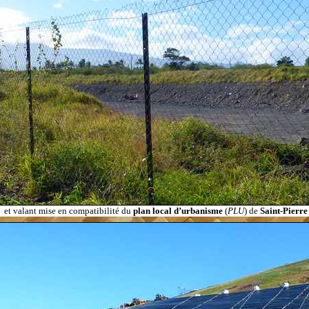
..
et valant mise en compatibilité du
plan local d’urbanisme
(
PLU
) de
Saint-Pierr