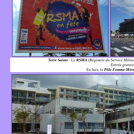
Terre Sainte
- Le
RSMA
(
Régiment du Service Milita
Entrée gratui
En face, le
Pôle Femme-Mère