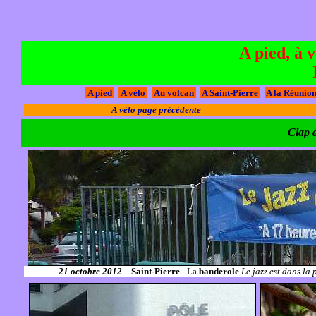
A pied, à 
A pied
A vélo
Au volcan
A Saint-Pierre
A la Réunio
A vélo page précédente
Clap d
21 octobre 2012
-
Saint-Pierre
- La
banderole
Le jazz est dans la