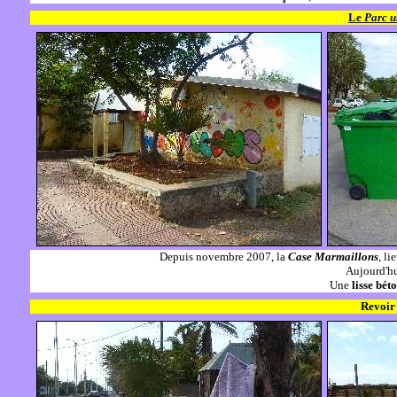
Le
Parc u
Depuis novembre 2007, la
Case Marmaillons
,
lie
Aujourd'hu
Une
lisse bét
Revoi