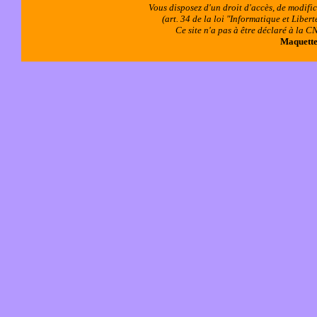
Vous disposez d'un droit d'accès, de modifi
(art. 34 de la loi "Informatique et Libe
Ce site n'a pas à être déclaré à la
Maquettes