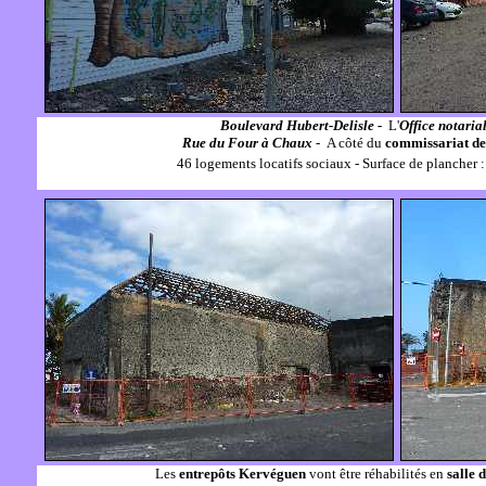
Boulevard Hubert-Delisle -
L'
Office notaria
Rue du Four à Chaux
- A côté du
commissariat de
46 logements locatifs sociaux - Surface de plancher
Les
entrepôts Kervéguen
vont être réhabilités en
salle 