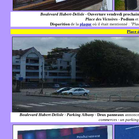
Boulevard Hubert-Delisle
- Ouverture vendredi prochain
Place des Victoires
-
Podium
e
Disparition
de la
plaque
où il était mentionné :
"Plac
Place
Boulevard Hubert-Delisle
-
Parking Albany
-
Deux panneaux
annonc
commerces - un parking