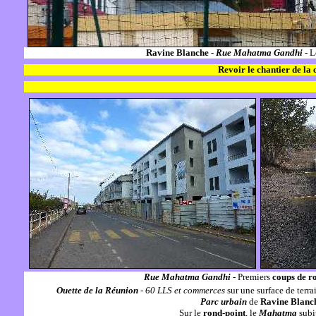
Ravine Blanche
-
Rue Mahatma Gandhi
- 
Revoir le chantier de la
Rue Mahatma Gandhi
- Premiers
coups de r
Ouette de la Réunion
- 60 LLS et commerces
sur une surface de terr
Parc urbain
de
Ravine Blanc
Sur le
rond-point
, le
Mahatma
subi