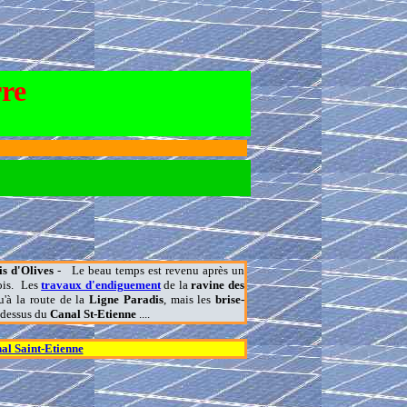
rre
is d'Olives
- Le beau temps est revenu après un
ois. Les
travaux d'endiguement
de la
ravine des
u'à la route de la
Ligne Paradis
, mais les
brise-
u-dessus du
Canal St-Etienne
....
al Saint-Etienne