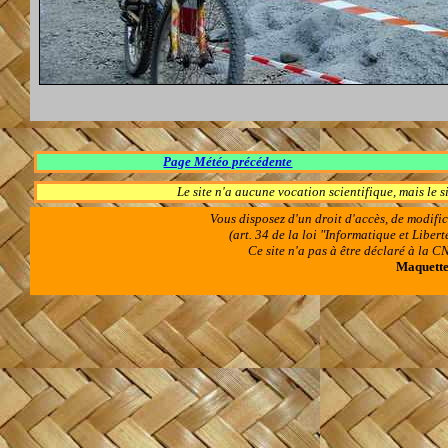
Page Météo précédente
Page
Le site n'a aucune vocation scientifique, mais le 
Vous disposez d'un droit d'accès, de modifi
(art. 34 de la loi "Informatique et Libe
Ce site n'a pas à être déclaré à la
Maquettes