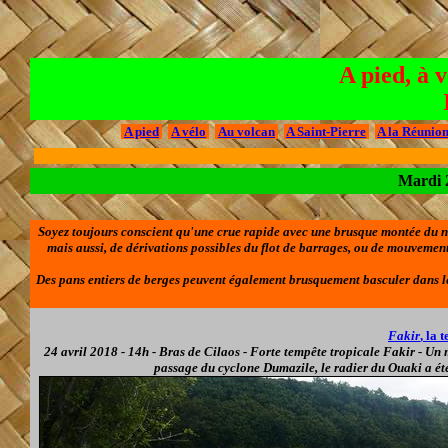
A pied, à 
A pied
A vélo
Au volcan
A Saint-Pierre
A la Réunio
Mardi 2
Soyez toujours conscient qu'une crue rapide avec une brusque montée du niv
mais aussi, de dérivations possibles du flot de barrages, ou de mouvemen
Des pans entiers de berges peuvent également brusquement basculer dans le
Fakir
, la 
24 avril 2018
- 14h -
Bras de Cilaos
-
Forte tempête tropicale Fakir
- Un
passage du
cyclone Dumazile
, le
radier du Ouaki
a ét