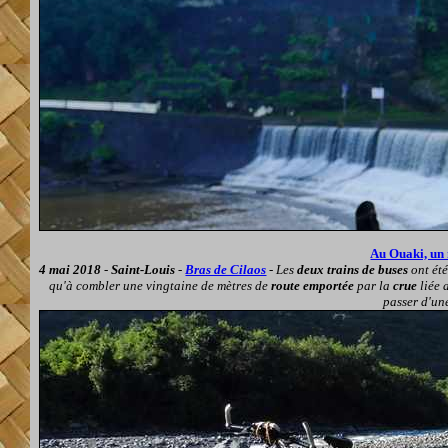
Au Ouaki, un 
4 mai 2018
-
Saint-Louis
-
Bras de Cilaos
- Les
deux trains de buses
ont été
qu'à combler une vingtaine de mètres de
route emportée
par la
crue
liée 
passer d'u