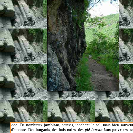
>>>
De nombreux
jamblons
, écrasés, jonchent le sol, mais bien souvent
d'atteinte. Des
longanis
, des
bois noirs
, des
pié lansan
-faux poivriers
- s