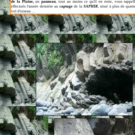
de la Plaine,
un
panneau
, tout au moins ce qu'il en reste, vous rappel
effectués l'année dernière au
captage
de la
SAPHIR
, situé à plus de quat
vol d'oiseau ...