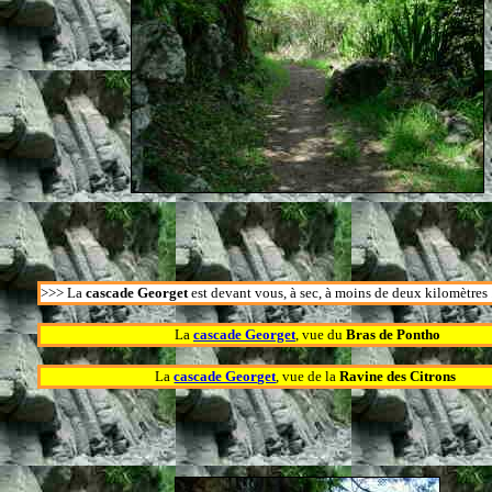
>>>
La
cascade Georget
est devant vous, à sec, à moins de deux kilomètres .
La
cascade Georget
, vue du
Bras de Pontho
La
cascade Georget
, vue de la
Ravine des Citrons