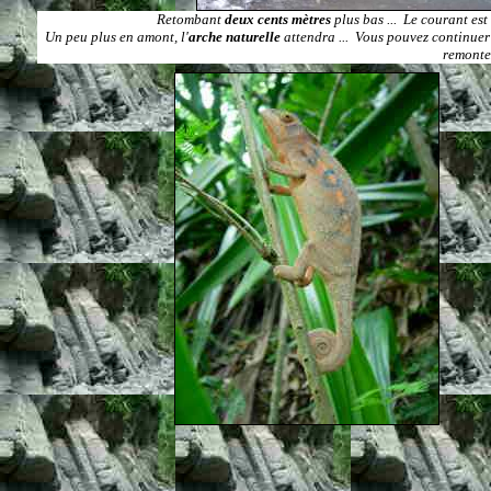
Retombant
deux cents mètres
plus bas ... Le courant est 
Un peu plus en amont, l'
arche naturelle
attendra ... Vous pouvez continuer 
remontez