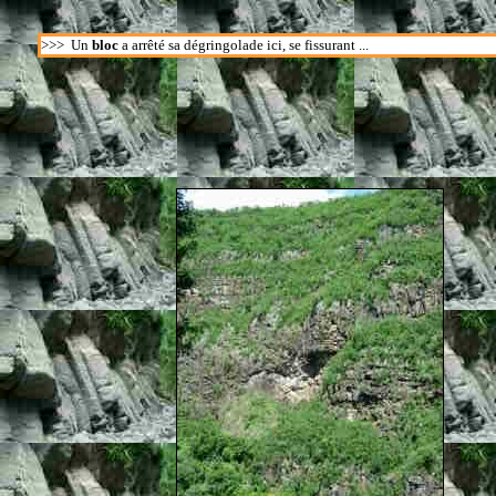
>>>
Un
bloc
a arrêté sa dégringolade ici, se fissurant ...