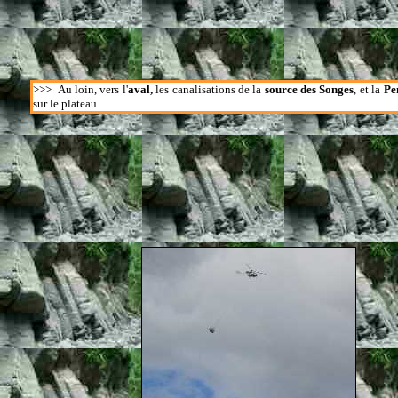
>>>
Au loin, vers l'
aval,
les canalisations de la
source des Songes
, et la
Pe
sur le plateau ...