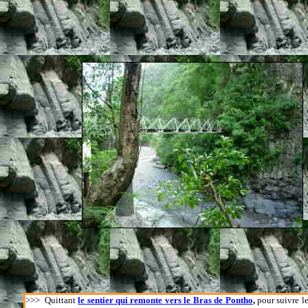
>>>
Quittant
le sentier qui remonte vers le Bras de Pontho
,
pour suivre l