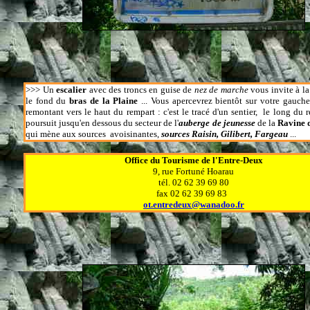
>>>
Un
escalier
avec des troncs en guise de
nez de marche
vous invite à la
le fond du
bras de la Plaine
... Vous apercevrez bientôt sur votre gauch
remontant vers le haut du rempart : c'est le tracé d'un sentier, le long du 
poursuit jusqu'en dessous du secteur de l'
auberge de jeunesse
de la
Ravine d
qui mène aux sources avoisinantes,
sources Raisin, Gilibert, Fargeau
...
Office du Tourisme de l'Entre-Deux
9, rue Fortuné Hoarau
tél. 02 62 39 69 80
fax 02 62 39 69 83
ot.entredeux@wanadoo.fr