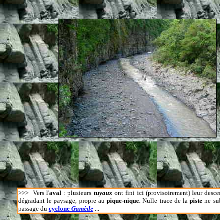
>>>
Vers l'
aval
: plusieurs
tuyaux
ont fini ici (provisoirement) leur desce
dégradant le paysage, propre au
pique-nique
. Nulle trace de la
piste
ne sub
passage du
cyclone
Gamède
...