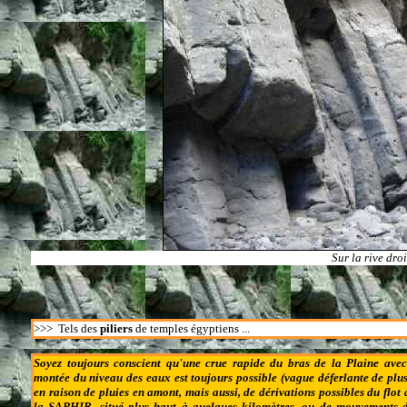
Sur la rive dro
>>>
Tels des
piliers
de temples égyptiens ...
Soyez toujours conscient qu'une crue rapide du bras de la Plaine ave
montée du niveau des eaux est toujours possible (vague déferlante de plus
en raison de pluies en amont, mais aussi, de dérivations possibles du flot
la SAPHIR, situé plus haut à quelques kilomètres, ou de mouvements d